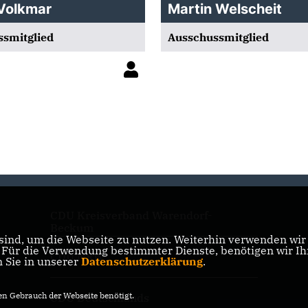
Volkmar
Martin Welscheit
smitglied
Ausschussmitglied
CDU Kreisverband Warendorf-
Beckum
ind, um die Webseite zu nutzen. Weiterhin verwenden wir D
ür die Verwendung bestimmter Dienste, benötigen wir Ihre
CDU NRW
n Sie in unserer
Datenschutzerklärung
.
n Gebrauch der Webseite benötigt.
CDU Deutschlands