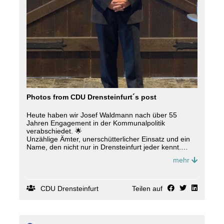
Photos from CDU Drensteinfurt´s post
Heute haben wir Josef Waldmann nach über 55
Jahren Engagement in der Kommunalpolitik
verabschiedet. 🌟
Unzählige Ämter, unerschütterlicher Einsatz und ein
Name, den nicht nur in Drensteinfurt jeder kennt.
mehr
Viele Wegbegleiter*innen, persönliche Worte und
herzliche Momente machten diesen Tag besonders.
Als Zeichen des Dankes wurde Josef Waldmann zum
Ehrenvorsitzenden des CDU-Stadtverbandes
CDU Drensteinfurt
Teilen auf
Drensteinfurt ernannt.
Danke für mehr als ein halbes Jahrhundert
Leidenschaft, Erfahrung und Heimatliebe! 🙌❤️ #
cdu