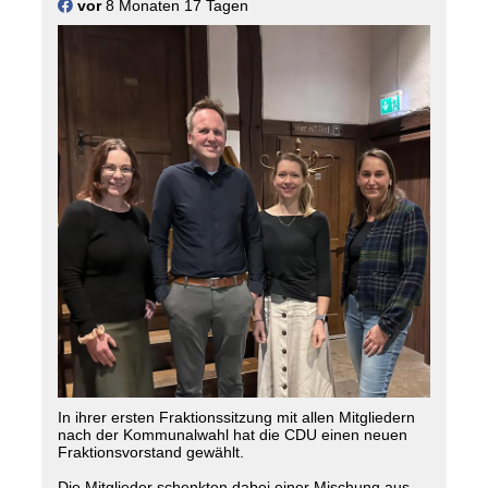
vor
8 Monaten 17 Tagen
#
drensteinfurt
In ihrer ersten Fraktionssitzung mit allen Mitgliedern
nach der Kommunalwahl hat die CDU einen neuen
Fraktionsvorstand gewählt.
Die Mitglieder schenkten dabei einer Mischung aus