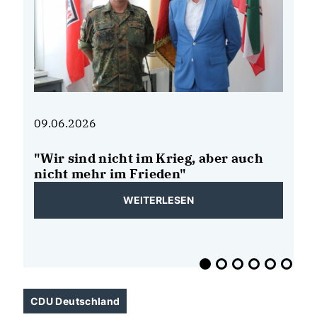
09.06.2026
08
"Wir sind nicht im Krieg, aber auch
N
de
nicht mehr im Frieden"
B
b
WEITERLESEN
E
CDU Deutschland