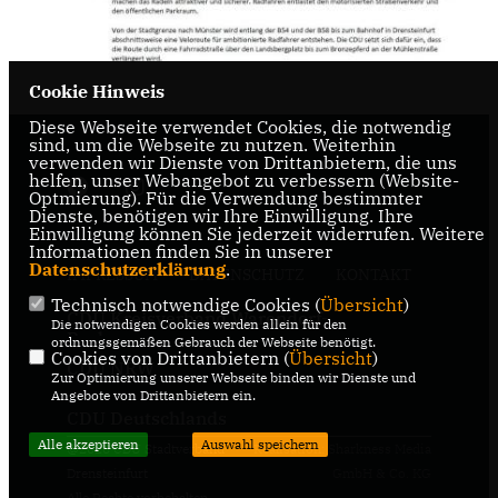
Cookie Hinweis
Diese Webseite verwendet Cookies, die notwendig
sind, um die Webseite zu nutzen. Weiterhin
verwenden wir Dienste von Drittanbietern, die uns
helfen, unser Webangebot zu verbessern (Website-
Optmierung). Für die Verwendung bestimmter
Dienste, benötigen wir Ihre Einwilligung. Ihre
Einwilligung können Sie jederzeit widerrufen. Weitere
Informationen finden Sie in unserer
Datenschutzerklärung
.
IMPRESSUM
DATENSCHUTZ
KONTAKT
Technisch notwendige Cookies (
Übersicht
)
CDU Kreisverband Warendorf-
Die notwendigen Cookies werden allein für den
Beckum
ordnungsgemäßen Gebrauch der Webseite benötigt.
Cookies von Drittanbietern (
Übersicht
)
CDU NRW
Zur Optimierung unserer Webseite binden wir Dienste und
Angebote von Drittanbietern ein.
CDU Deutschlands
Alle akzeptieren
Auswahl speichern
@2026 CDU Stadtverband
Realisation: Sharkness Media
Drensteinfurt
GmbH & Co. KG
Alle Rechte vorbehalten.