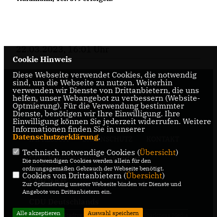
22.03.2023, 16:01 Uhr
Cookie Hinweis
Diese Webseite verwendet Cookies, die notwendig
sind, um die Webseite zu nutzen. Weiterhin
verwenden wir Dienste von Drittanbietern, die uns
helfen, unser Webangebot zu verbessern (Website-
Optmierung). Für die Verwendung bestimmter
Dienste, benötigen wir Ihre Einwilligung. Ihre
Einwilligung können Sie jederzeit widerrufen. Weitere
Informationen finden Sie in unserer
Datenschutzerklärung
.
IMPRESSUM
DATENSCHUTZ
KONTAKT
Technisch notwendige Cookies (
Übersicht
)
CDU Kreisverband Warendorf-
Die notwendigen Cookies werden allein für den
Beckum
ordnungsgemäßen Gebrauch der Webseite benötigt.
Cookies von Drittanbietern (
Übersicht
)
CDU NRW
Zur Optimierung unserer Webseite binden wir Dienste und
Angebote von Drittanbietern ein.
CDU Deutschlands
Alle akzeptieren
Auswahl speichern
@2026 CDU Stadtverband
Realisation: Sharkness Media