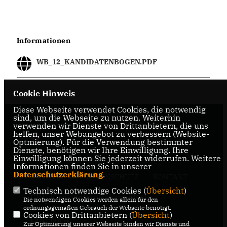
Informationen
WB_12_KANDIDATENBOGEN.PDF
Cookie Hinweis
Diese Webseite verwendet Cookies, die notwendig
sind, um die Webseite zu nutzen. Weiterhin
verwenden wir Dienste von Drittanbietern, die uns
helfen, unser Webangebot zu verbessern (Website-
Optmierung). Für die Verwendung bestimmter
Dienste, benötigen wir Ihre Einwilligung. Ihre
Einwilligung können Sie jederzeit widerrufen. Weitere
Informationen finden Sie in unserer
Datenschutzerklärung
.
IMPRESSUM
DATENSCHUTZ
KONTAKT
Technisch notwendige Cookies (
Übersicht
)
CDU Kreisverband Warendorf-
Die notwendigen Cookies werden allein für den
Beckum
ordnungsgemäßen Gebrauch der Webseite benötigt.
Cookies von Drittanbietern (
Übersicht
)
CDU NRW
Zur Optimierung unserer Webseite binden wir Dienste und