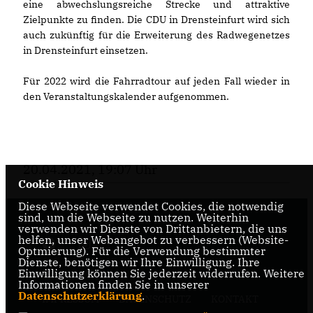
eine abwechslungsreiche Strecke und attraktive
Zielpunkte zu finden. Die CDU in Drensteinfurt wird sich
auch zukünftig für die Erweiterung des Radwegenetzes
in Drensteinfurt einsetzen.
Für 2022 wird die Fahrradtour auf jeden Fall wieder in
den Veranstaltungskalender aufgenommen.
20.04.2021, 19:07 Uhr
Cookie Hinweis
Diese Webseite verwendet Cookies, die notwendig
sind, um die Webseite zu nutzen. Weiterhin
verwenden wir Dienste von Drittanbietern, die uns
helfen, unser Webangebot zu verbessern (Website-
Optmierung). Für die Verwendung bestimmter
Dienste, benötigen wir Ihre Einwilligung. Ihre
Einwilligung können Sie jederzeit widerrufen. Weitere
Informationen finden Sie in unserer
Datenschutzerklärung
.
IMPRESSUM
DATENSCHUTZ
KONTAKT