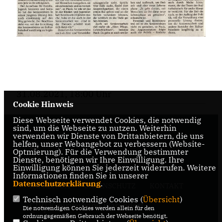
31.08.2021, 18:00 Uhr
Cookie Hinweis
Diese Webseite verwendet Cookies, die notwendig
sind, um die Webseite zu nutzen. Weiterhin
verwenden wir Dienste von Drittanbietern, die uns
helfen, unser Webangebot zu verbessern (Website-
Optmierung). Für die Verwendung bestimmter
Dienste, benötigen wir Ihre Einwilligung. Ihre
Einwilligung können Sie jederzeit widerrufen. Weitere
Informationen finden Sie in unserer
Datenschutzerklärung
.
IMPRESSUM
DATENSCHUTZ
KONTAKT
Technisch notwendige Cookies (
Übersicht
)
CDU Kreisverband Warendorf-
Die notwendigen Cookies werden allein für den
Beckum
ordnungsgemäßen Gebrauch der Webseite benötigt.